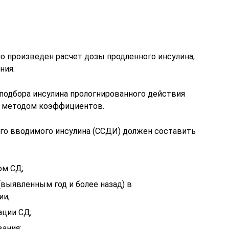
.
но произведен расчет дозы продленного инсулина,
ния.
подбора инсулина прологнированного действия
я методом коэффициентов.
его вводимого инсулина (ССДИ) должен составить
ом СД;
(выявленным год и более назад) в
ии;
ации СД;
вания;