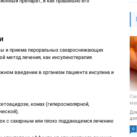
ионный препарат, и как правильно его
и
ты и приема пероральных сахароснижающих
й метод лечения, как инсулинотерапия.
ожном введении в организм пациента инсулина и
См
ма
етоацидозе, комах (гиперосмолярной,
ческой);
Для
доп
ток с сахарным или плохо поддающемся лечению
0