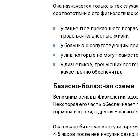
Она назначается только в тех случа
соответствии с его физиологическ
у пациентов преклонного возрас
продолжительностью жизни;
у больных с сопутствующим пс
у лиц, которые не могут самост
у диабетиков, требующих посто
качественно обеспечить).
Базисно-болюсная схема
Вспомним основы физиологии: здор
Некоторая его часть обеспечивае
гормона в крови, а другая – запасае
Она понадобится человеку во время
4-5 часов после нее инсулин резко