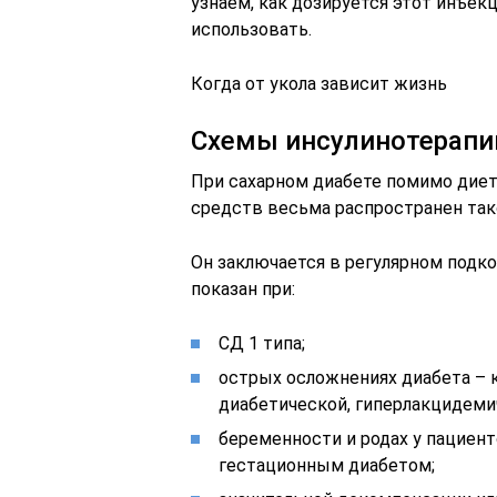
узнаем, как дозируется этот инъекц
использовать.
Когда от укола зависит жизнь
Схемы инсулинотерапи
При сахарном диабете помимо дие
средств весьма распространен тако
Он заключается в регулярном подк
показан при:
СД 1 типа;
острых осложнениях диабета – к
диабетической, гиперлакцидеми
беременности и родах у пациен
гестационным диабетом;