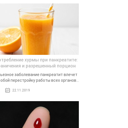
отребление хурмы при панкреатите:
раничения и разрешенный порцион
ьезное заболевание панкреатит влечет
собой перестройку работы всех органов...
22.11.2019