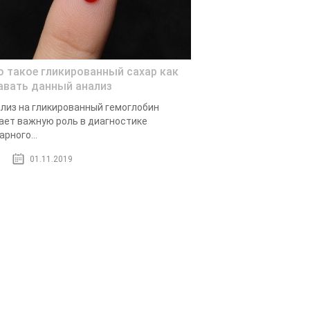
о такое гликированный сахар как
авать данный анализ
лиз на гликированный гемоглобин
ает важную роль в диагностике
арного...
01.11.2019