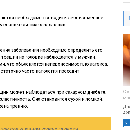
тологии необходимо проводить своевременное
ь возникновения осложнений.
чения заболевания необходимо определить его
 трещин на головке наблюдается у мужчин,
и, что объясняется непереносимостью латекса.
статочно часто патология проходит
См
ещин может наблюдаться при сахарном диабете.
ма
эластичность. Она становится сухой и ломкой,
жена трению.
Для
доп
0
то при повышенном уровне глюкозы