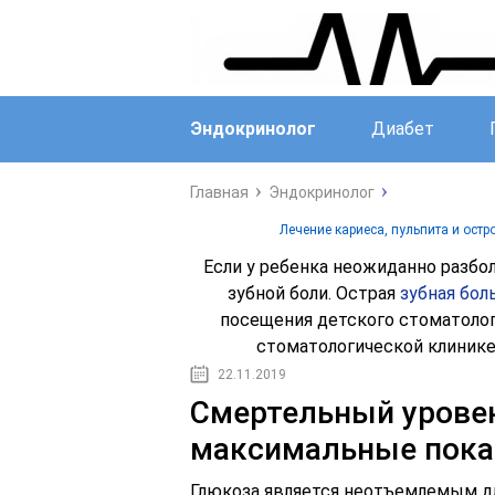
Эндокринолог
Диабет
Главная
Эндокринолог
Лечение кариеса, пульпита и остр
Если у ребенка неожиданно разбол
зубной боли. Острая
зубная бол
посещения детского стоматолог
стоматологической клинике
22.11.2019
Смертельный уровен
максимальные пока
Глюкоза является неотъемлемым д