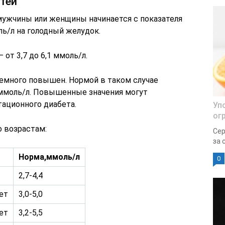
тей
 мужчины или женщины начинается с показателя
ль/л на голодный желудок.
 от 3,7 до 6,1 ммоль/л.
емного повышен. Нормой в таком случае
0 ммоль/л. Повышенные значения могут
тационного диабета.
Уп
ог
о возрастам:
Сер
за 
Норма,ммоль/л
0
2,7-4,4
ет
3,0-5,0
ет
3,2-5,5