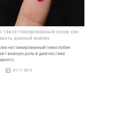
о такое гликированный сахар как
авать данный анализ
лиз на гликированный гемоглобин
ает важную роль в диагностике
арного...
01.11.2019