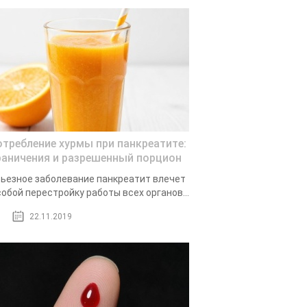
отребление хурмы при панкреатите:
раничения и разрешенный порцион
ьезное заболевание панкреатит влечет
собой перестройку работы всех органов...
22.11.2019