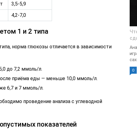
ет
3,5-5,9
4,2-7,0
том 1 и 2 типа
Чт
сд
типа, норма глюкозы отличается в зависимости
Ана
игр
сах
,0 до 7,2 ммоль/л.
0
после приёма еды — меньше 10,0 ммоль/л.
е 6,7 и 7 ммоль/л.
обходимо проведение анализа с углеводной
опустимых показателей