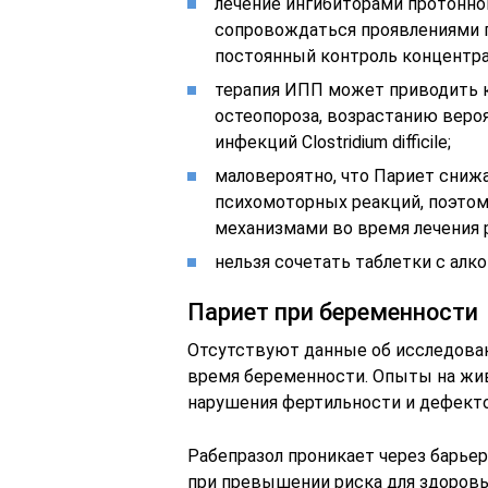
лечение ингибиторами протонно
сопровождаться проявлениями г
постоянный контроль концентра
терапия ИПП может приводить к
остеопороза, возрастанию вер
инфекций Clostridium difficile;
маловероятно, что Париет сниж
психомоторных реакций, поэтом
механизмами во время лечения р
нельзя сочетать таблетки с алко
Париет при беременности
Отсутствуют данные об исследован
время беременности. Опыты на жи
нарушения фертильности и дефекто
Рабепразол проникает через барьер
при превышении риска для здоровья