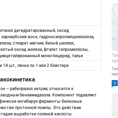
 этанол дегидратированный, оксид
, карнаубский воск, гидроксипропилцеллюлоза,
леза, стеарат магния, белый шеллак,
желтый оксид железа, фталат гипромеллозы,
Тр
 диацетилированный моноглицерид, тальк
пр
 14 шт., пачки по 1 или 2 блистера
Тре
пре
акокинетика
0
к – рабепразол натрия, относится к
зводным бензимидазола. Компонент подавляет
ифически ингибируя ферменты-белковые
честве протонной помпы. Это действие
стадии выработки соляной кислоты.