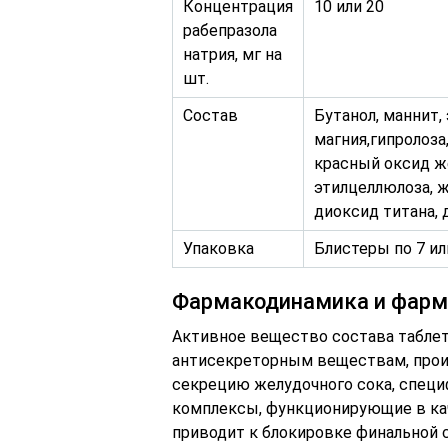
Концентрация
10 или 20
рабепразола
натрия, мг на
шт.
Состав
Бутанол, маннит,
магния,гипролоза
красный оксид же
этилцеллюлоза, 
диоксид титана,
Упаковка
Блистеры по 7 или
Фармакодинамика и фарм
Активное вещество состава таблето
антисекреторным веществам, прои
секрецию желудочного сока, спец
комплексы, функционирующие в ка
приводит к блокировке финальной 