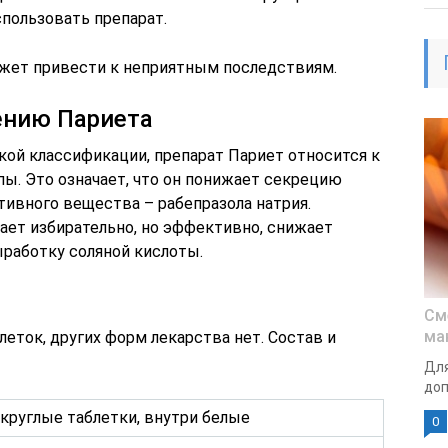
пользовать препарат.
ожет привести к неприятным последствиям.
ению Париета
кой классификации, препарат Париет относится к
ы. Это означает, что он понижает секрецию
тивного вещества – рабепразола натрия.
ет избирательно, но эффективно, снижает
ыработку соляной кислоты.
См
ма
еток, других форм лекарства нет. Состав и
Для
доп
круглые таблетки, внутри белые
0