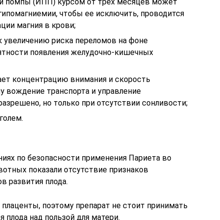
й помпы (ИПП) курсом от трех месяцев может
ипомагниемии, чтобы ее исключить, проводится
ции магния в крови;
 увеличению риска переломов на фоне
оятности появления желудочно-кишечных
ает концентрацию внимания и скорость
у вождение транспорта и управление
азрешено, но только при отсутствии сонливости;
голем.
иях по безопасности применения Париета во
вотных показали отсутствие признаков
в развития плода.
 плаценты, поэтому препарат не стоит принимать
 плода над пользой для матери.