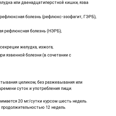
елудка или двенадцатиперстной кишки, язва
 рефлюксная болезнь (рефлюкс-эзофагит, ГЭРБ),
ая рефлюксная болезнь (НЭРБ);
секреции желудка, изжога;
 при язвенной болезни (в сочетании с
атывания целиком, без разжевывания или
времени суток и употребления пищи.
нимается 20 мг/сутки курсом шесть недель.
 продолжительностью 12 недель.