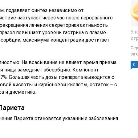
, подавляет синтез независимо от
ствие наступает через час после перорального
 прекращения лечения секреторная активность
Уп
епразол повышает уровень гастрина в плазме.
ог
бсорбции, максимума концентрации достигает
Сер
за 
пностью. На всасывание не влияет время приема
0
ная пища замедляет абсорбцию. Компонент
97%. Большая часть дозы препарата выводится с
овой кислоты и карбоновой кислоты, остаток – с
а и дисметила.
Париета
нения Париета становятся указанные заболевания