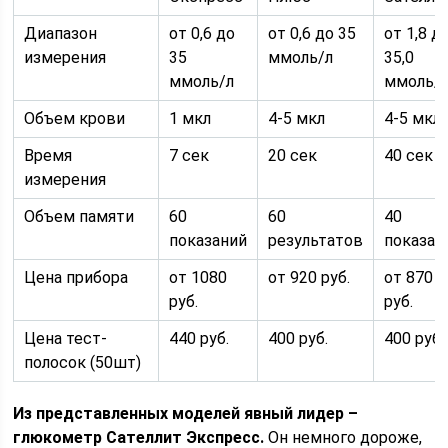
Диапазон
от 0,6 до
от 0,6 до 35
от 1,8 д
измерения
35
ммоль/л
35,0
ммоль/л
ммоль/
Объем крови
1 мкл
4-5 мкл
4-5 мкл
Время
7 сек
20 сек
40 сек
измерения
Объем памяти
60
60
40
показаний
результатов
показан
Цена прибора
от 1080
от 920 руб.
от 870
руб.
руб.
Цена тест-
440 руб.
400 руб.
400 руб.
полосок (50шт)
Из представленных моделей явный лидер –
глюкометр Сателлит Экспресс.
Он немного дороже,