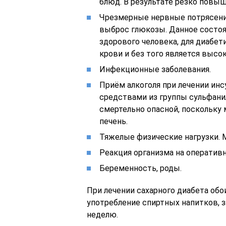
блюд. В результате резко повыш
Чрезмерные нервные потрясения
выброс глюкозы. Данное состо
здорового человека, для диабети
крови и без того является высо
Инфекционные заболевания.
Приём алкоголя при лечении ин
средствами из группы сульфани
смертельно опасной, поскольку
печень.
Тяжелые физические нагрузки. 
Реакция организма на оператив
Беременность, роды.
При лечении сахарного диабета обо
употребление спиртных напитков, з
неделю.