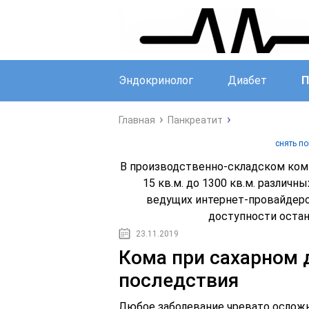
Эндокринолог
Диабет
П
Главная
Панкреатит
снять п
В производственно-складском ком
15 кв.м. до 1300 кв.м. различ
ведущих интернет-провайдеро
доступности остан
23.11.2019
Кома при сахарном 
последствия
Любое заболевание чревато осложне