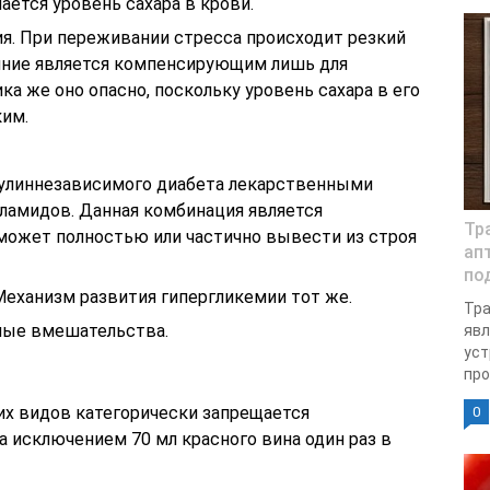
ается уровень сахара в крови.
. При переживании стресса происходит резкий
яние является компенсирующим лишь для
ка же оно опасно, поскольку уровень сахара в его
ким.
сулиннезависимого диабета лекарственными
ламидов. Данная комбинация является
Тр
 может полностью или частично вывести из строя
ап
по
Механизм развития гипергликемии тот же.
Тра
ные вмешательства.
явл
уст
про
их видов категорически запрещается
0
а исключением 70 мл красного вина один раз в