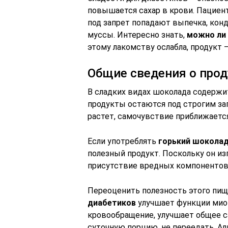
повышается сахар в крови. Пациен
под запрет попадают выпечка, конд
муссы. Интересно знать,
можно ли
этому лакомству ослабла, продукт 
Общие сведения о прод
В сладких видах шоколада содержит
продукты остаются под строгим за
растет, самочувствие приближается
Если употреблять
горький шоколад
полезный продукт. Поскольку он из
присутствие вредных компонентов
Переоценить полезность этого пищ
диабетиков
улучшает функции миок
кровообращение, улучшает общее с
суточную порцию, не переедать. А