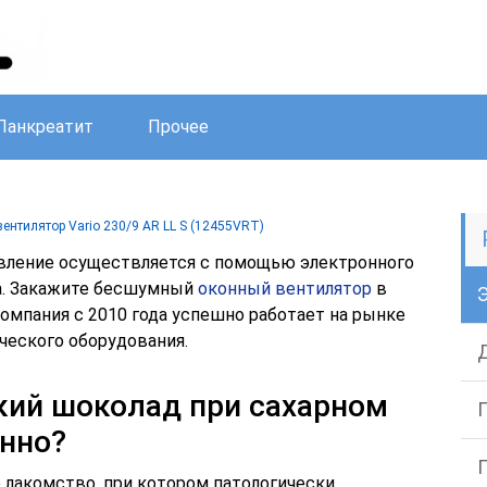
Панкреатит
Прочее
ентилятор Vario 230/9 AR LL S (12455VRT)
вление осуществляется с помощью электронного
ра. Закажите бесшумный
оконный вентилятор
в
мпания с 2010 года успешно работает на рынке
ческого оборудования.
кий шоколад при сахарном
енно?
 лакомство, при котором патологически