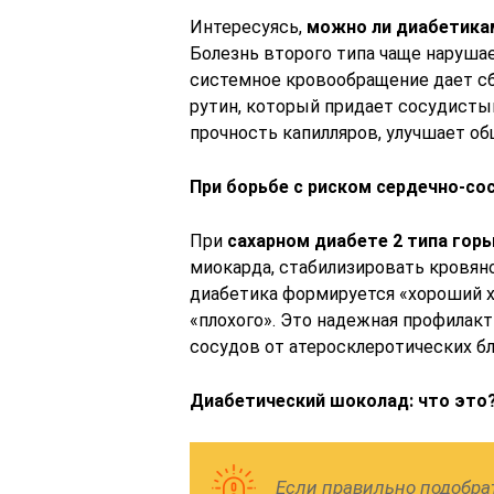
Интересуясь,
можно ли диабетикам
Болезнь второго типа чаще наруша
системное кровообращение дает сб
рутин, который придает сосудисты
прочность капилляров, улучшает об
При борьбе с риском сердечно-с
При
сахарном диабете 2 типа гор
миокарда, стабилизировать кровян
диабетика формируется «хороший х
«плохого». Это надежная профилакт
сосудов от атеросклеротических бл
Диабетический шоколад: что это
Если правильно подобрат