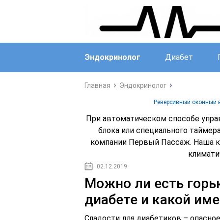
Эндокринолог
Диабет
Главная
Эндокринолог
Реверсивный оконный в
При автоматическом способе упра
блока или специального тайме
компании Первый Пассаж. Наша ко
климати
02.12.2019
Можно ли есть горь
диабете и какой им
Сладости для диабетиков – опасное