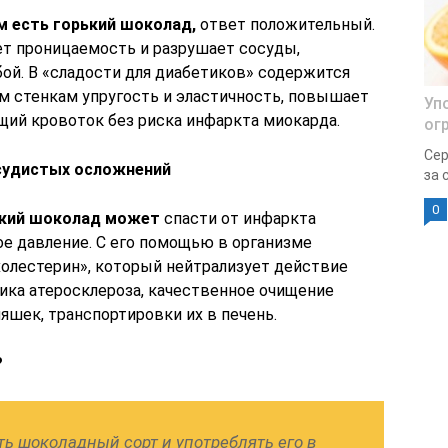
 есть горький шоколад,
ответ положительный.
ет проницаемость и разрушает сосуды,
ой. В «сладости для диабетиков» содержится
м стенкам упругость и эластичность, повышает
Уп
щий кровоток без риска инфаркта миокарда.
ог
Сер
осудистых осложнений
за 
0
ький шоколад может
спасти от инфаркта
ое давление. С его помощью в организме
олестерин», который нейтрализует действие
ика атеросклероза, качественное очищение
яшек, транспортировки их в печень.
?
ь шоколадный сорт и употреблять его в