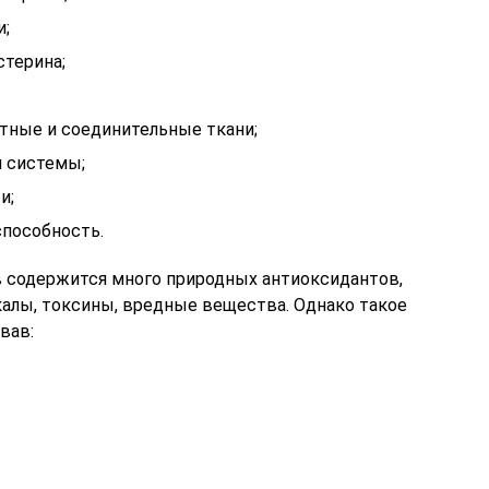
и;
стерина;
тные и соединительные ткани;
й системы;
и;
пособность.
в содержится много природных антиоксидантов,
алы, токсины, вредные вещества. Однако такое
вав: