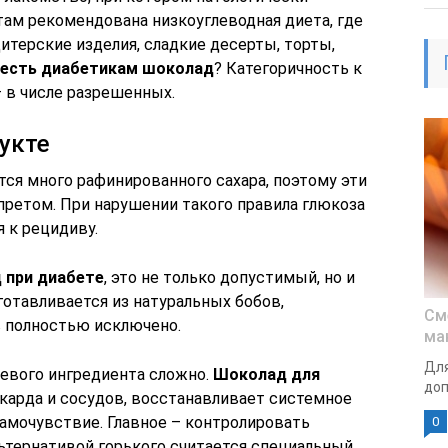
там рекомендована низкоуглеводная диета, где
итерские изделия, сладкие десерты, торты,
 есть диабетикам шоколад
? Категоричность к
– в числе разрешенных.
укте
ся много рафинированного сахара, поэтому эти
претом. При нарушении такого правила глюкоза
 к рецидиву.
 при диабете
, это не только допустимый, но и
готавливается из натуральных бобов,
См
 полностью исключено.
ма
Для
евого ингредиента сложно.
Шоколад для
доп
арда и сосудов, восстанавливает системное
амочувствие. Главное – контролировать
0
льтернативой горького считается специальный