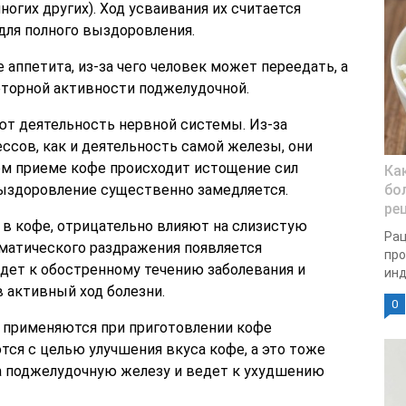
многих других). Ход усваивания их считается
ля полного выздоровления.
аппетита, из-за чего человек может переедать, а
торной активности поджелудочной.
т деятельность нервной системы. Из-за
сов, как и деятельность самой железы, они
ом приеме кофе происходит истощение сил
Ка
выздоровление существенно замедляется.
бо
ре
в кофе, отрицательно влияют на слизистую
Рац
ематического раздражения появляется
про
дет к обостренному течению заболевания и
инд
в активный ход болезни.
0
 применяются при приготовлении кофе
тся с целью улучшения вкуса кофе, а это тоже
а поджелудочную железу и ведет к ухудшению