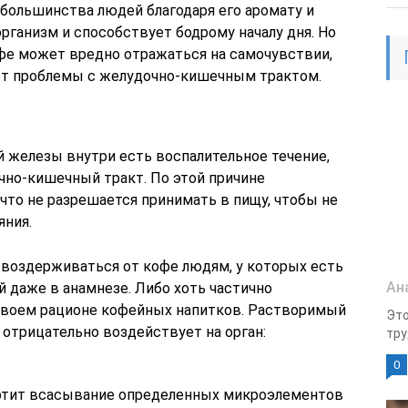
ольшинства людей благодаря его аромату и
организм и способствует бодрому началу дня. Но
фе может вредно отражаться на самочувствии,
ют проблемы с желудочно-кишечным трактом.
 железы внутри есть воспалительное течение,
чно-кишечный тракт. По этой причине
что не разрешается принимать в пищу, чтобы не
яния.
воздерживаться от кофе людям, у которых есть
Ан
 даже в анамнезе. Либо хоть частично
своем рационе кофейных напитков. Растворимый
Это
 отрицательно воздействует на орган:
тру
0
ртит всасывание определенных микроэлементов