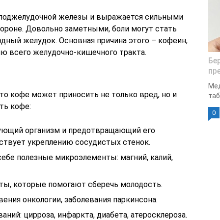
 поджелудочной железы и выражается сильными
роне. Довольно заметными, боли могут стать
одный желудок. Основная причина этого – кофеин,
ю всего желудочно-кишечного тракта.
Бе
пр
Мед
то кофе может приносить не только вред, но и
таб
ть кофе:
0
рующий организм и предотвращающий его
бствует укреплению сосудистых стенок.
ебе полезные микроэлементы: магний, калий,
ты, которые помогают сберечь молодость.
ения онкологии, заболевания паркинсона.
аний: цирроза, инфаркта, диабета, атеросклероза.