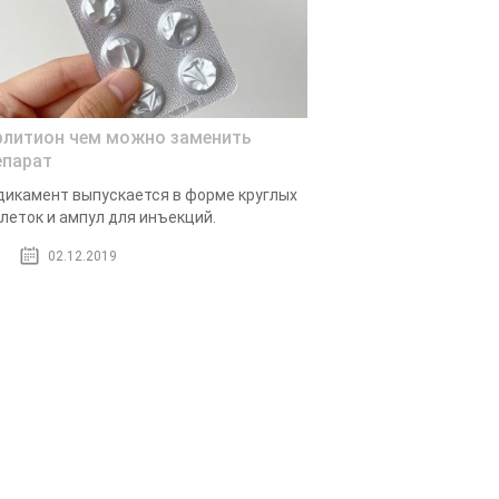
рлитион чем можно заменить
епарат
икамент выпускается в форме круглых
леток и ампул для инъекций.
02.12.2019