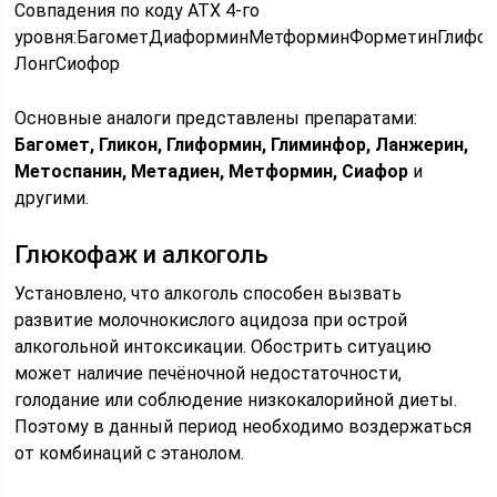
Совпадения по коду АТХ 4-го
уровня:
Багомет
Диаформин
Метформин
Форметин
Глифо
Лонг
Сиофор
Основные аналоги представлены препаратами:
Багомет, Гликон, Глиформин, Глиминфор, Ланжерин,
Метоспанин, Метадиен, Метформин, Сиафор
и
другими.
Глюкофаж и алкоголь
Установлено, что алкоголь способен вызвать
развитие молочнокислого ацидоза при острой
алкогольной интоксикации. Обострить ситуацию
может наличие печёночной недостаточности,
голодание или соблюдение низкокалорийной диеты.
Поэтому в данный период необходимо воздержаться
от комбинаций с этанолом.