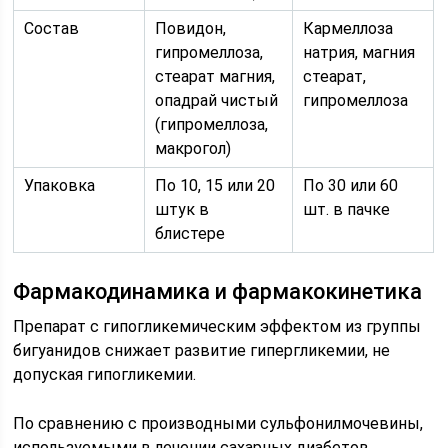
Состав
Повидон,
Кармеллоза
гипромеллоза,
натрия, магния
стеарат магния,
стеарат,
опадрай чистый
гипромеллоза
(гипромеллоза,
макрогол)
Упаковка
По 10, 15 или 20
По 30 или 60
штук в
шт. в пачке
блистере
Фармакодинамика и фармакокинетика
Препарат с гипогликемическим эффектом из группы
бигуанидов снижает развитие гипергликемии, не
допуская гипогликемии.
По сравнению с производными сульфонилмочевины,
используемыми в лечении сахарных диабетов,