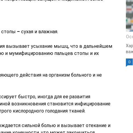
й стопы
–
сухая и влажная.
Ос
ия вызывает усыхание мышц, что в дальнейшем
Хар
важ
ию и мумифицированию пальцев стопы и их
0
ляющего действия на организм больного и не
ссирует быстро, иногда для ее развития
чиной возникновения становится инфицирование
рого кислородного голодания тканей.
ождается сильной болью и вызывает отекание и
вание конечности, что может закончиться