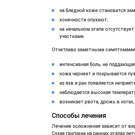
на бледной коже становится зам
конечности опухают;
на начальном этапе отсутству
участками.
Отчетливо заметными симптомами п
интенсивная боль, не поддающа
кожа чернеет и покрывается пу
из язв и ран появляется неприят
наблюдается высокая температур
возникает рвота, дрожь в ногах,
Способы лечения
Лечение осложнения зависит от вид
Сухая гангрена на ранних этапах ле