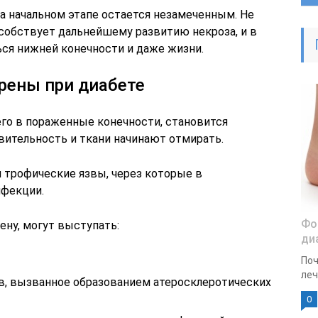
а начальном этапе остается незамеченным. Не
собствует дальнейшему развитию некроза, и в
ься нижней конечности и даже жизни.
рены при диабете
го в пораженные конечности, становится
вительность и ткани начинают отмирать.
и трофические язвы, через которые в
нфекции.
Фо
ну, могут выступать:
ди
Поч
леч
в, вызванное образованием атеросклеротических
0