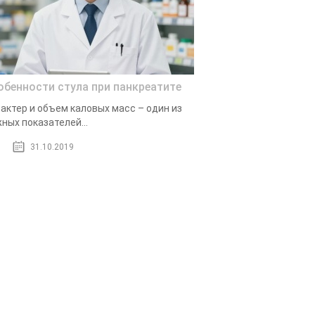
обенности стула при панкреатите
актер и объем каловых масс – один из
ных показателей...
31.10.2019