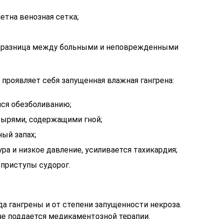
етна венозная сетка;
ет разница между больными и неповрежденными
роявляет себя запущенная влажная гангрена:
яся обезболиванию;
зырями, содержащими гной;
ный запах;
а и низкое давление, усиливается тахикардия;
 приступы судорог.
а гангрены и от степени запущенности некроза.
гче поддается медикаментозной терапии.