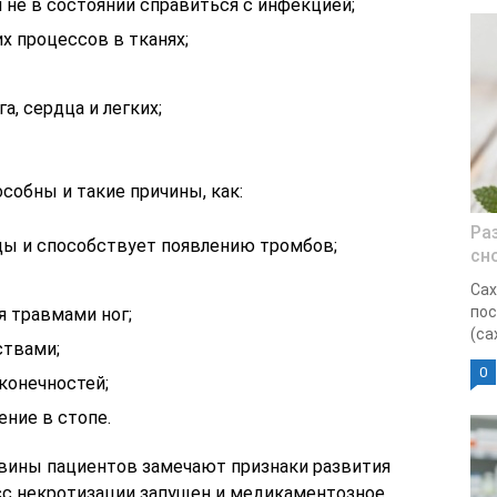
 не в состоянии справиться с инфекцией;
х процессов в тканях;
, сердца и легких;
собны и такие причины, как:
Ра
ды и способствует появлению тромбов;
сн
Сах
пос
я травмами ног;
(са
ствами;
0
конечностей;
ние в стопе.
вины пациентов замечают признаки развития
сс некротизации запущен и медикаментозное