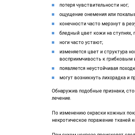
потеря чувствительности ног;
ощущение онемения или покалыв
конечности часто мерзнут в ре
бледный цвет кожи на ступнях, 
ноги часто устают;
изменяется цвет и структура но
восприимчивость к грибковым 
появляется неустойчивая поход
могут возникнуть лихорадка и 
Обнаружив подобные признаки, стои
лечение.
По изменению окраски кожных покр
некротическое поражение тканей к
При сухом некрозе происходят сле