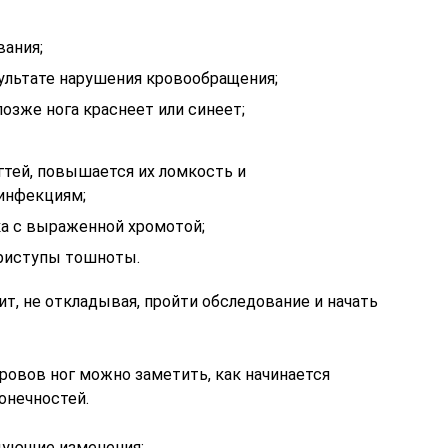
ания;
зультате нарушения кровообращения;
позже нога краснеет или синеет;
гтей, повышается их ломкость и
инфекциям;
ка с выраженной хромотой;
приступы тошноты.
т, не откладывая, пройти обследование и начать
овов ног можно заметить, как начинается
онечностей.
дующие изменения: