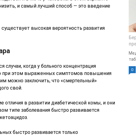
низить, и самый лучший способ — это введение
о существует высокая вероятность развития
Бе
пр
ара
Мед
таб
 случаи, когда у больного концентрация
0
но при этом выраженных симптомов повышения
этим можно заключить, что «смертельный»
ого свой.
 отличия в развитии диабетической комы, и они
рвом типе заболевания быстро развивается
кетоацидоз.
ольных быстро развивается только