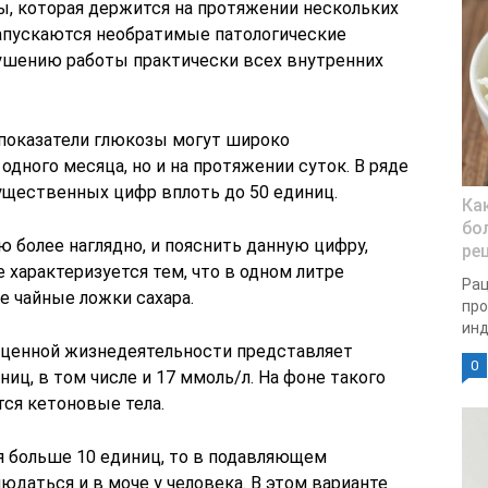
ы, которая держится на протяжении нескольких
запускаются необратимые патологические
ушению работы практически всех внутренних
 показатели глюкозы могут широко
одного месяца, но и на протяжении суток. В ряде
существенных цифр вплоть до 50 единиц.
Ка
бо
 более наглядно, и пояснить данную цифру,
ре
 характеризуется тем, что в одном литре
Рац
е чайные ложки сахара.
про
инд
оценной жизнедеятельности представляет
0
ниц, в том числе и 17 ммоль/л. На фоне такого
ся кетоновые тела.
я больше 10 единиц, то в подавляющем
юдаться и в моче у человека. В этом варианте