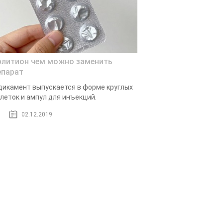
рлитион чем можно заменить
епарат
икамент выпускается в форме круглых
леток и ампул для инъекций.
02.12.2019