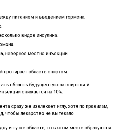
ежду питанием и введением гормона.
.
сколько видов инсулина.
рмона.
а, неверное местно инъекции.
й протирает область спиртом.
тать область будущего укола спиртовой
нъекции снижается на 10%.
ента сразу же извлекает иглу, хотя по правилам,
д, чтобы лекарство не вытекало.
дну и ту же область, то в этом месте образуются