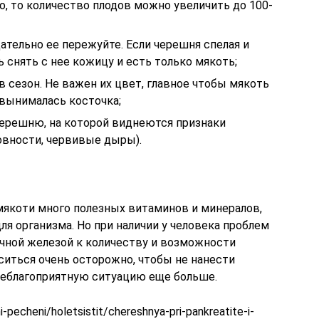
о, то количество плодов можно увеличить до 100-
щательно ее пережуйте. Если черешня спелая и
 снять с нее кожицу и есть только мякоть;
в сезон. Не важен их цвет, главное чтобы мякоть
 вынималась косточка;
ерешню, на которой виднеются признаки
овности, червивые дыры).
якоти много полезных витаминов и минералов,
ля организма. Но при наличии у человека проблем
чной железой к количеству и возможности
ситься очень осторожно, чтобы не нанести
неблагоприятную ситуацию еще больше.
-pecheni/holetsistit/chereshnya-pri-pankreatite-i-