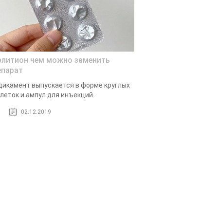
рлитион чем можно заменить
епарат
икамент выпускается в форме круглых
леток и ампул для инъекций.
02.12.2019