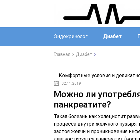
Эндокринолог
Диабет
Главная
Диабет
Комфортные условия и деликатно
02.11.2019
Можно ли употребл
панкреатите?
Такая болезнь как холецистит разв
процесса внутри желчного пузыря, 
застоя желчи и проникновения инфе
диагностируется панкреатит (восп