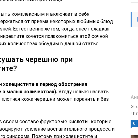
быть комплексным и включает в себя
здержаться от приема некоторых любимых блюд
зней. Естественно летом, когда спеет сладкая
нкреатите хочется полакомиться этой сочной
аких количествах обсудим в данной статье.
кушать черешню при
тите?
и холецистите в период обострения
 в малых количествах).
Ягоду нельзя назвать
Ан
о плотная кожа черешни может поранить и без
Это
тру
в своем составе фруктовые кислоты, которые
0
воцируют усиление воспалительного процесса и
го синдрома. Поэтому при холецистите и