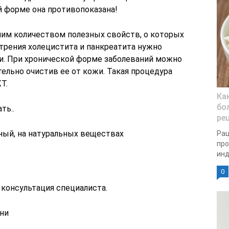
й форме она противопоказана!
ьшим количеством полезных свойств, о которых
трения холецистита и панкреатита нужно
ни. При хронической форме заболеваний можно
ельно очистив ее от кожи. Такая процедура
Т.
Ка
бо
ть..
ре
ный, на натуральных веществах
Рац
про
инд
0
 консультация специалиста.
ни