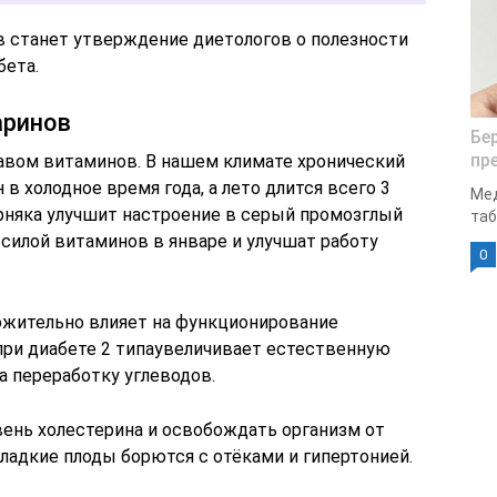
 станет утверждение диетологов о полезности
бета.
аринов
Бе
пр
авом витаминов. В нашем климате хронический
в холодное время года, а лето длится всего 3
Мед
ерняка улучшит настроение в серый промозглый
таб
 силой витаминов в январе и улучшат работу
0
ожительно влияет на функционирование
ри диабете 2 типаувеличивает естественную
а переработку углеводов.
ень холестерина и освобождать организм от
ладкие плоды борются с отёками и гипертонией.