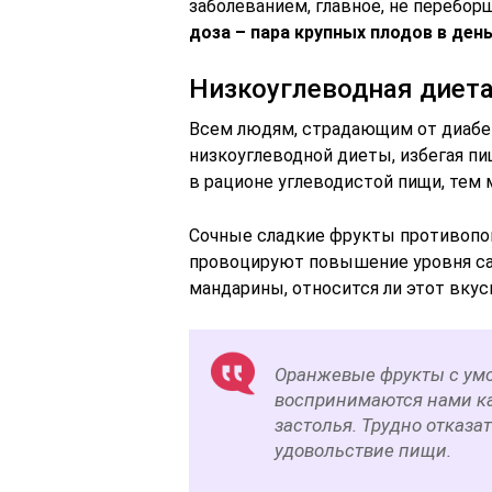
заболеванием, главное, не перебор
доза – пара крупных плодов в день
Низкоуглеводная диета
Всем людям, страдающим от диабет
низкоуглеводной диеты, избегая п
в рационе углеводистой пищи, тем 
Сочные сладкие фрукты противопок
провоцируют повышение уровня са
мандарины, относится ли этот вку
Оранжевые фрукты с ум
воспринимаются нами ка
застолья. Трудно отказа
удовольствие пищи.