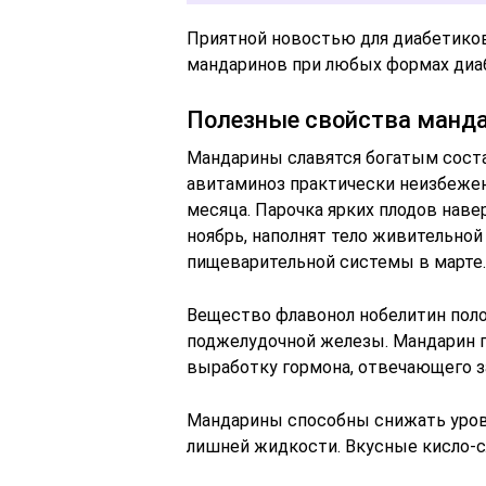
Приятной новостью для диабетиков
мандаринов при любых формах диа
Полезные свойства манд
Мандарины славятся богатым сост
авитаминоз практически неизбежен 
месяца. Парочка ярких плодов нав
ноябрь, наполнят тело живительной
пищеварительной системы в марте.
Вещество флавонол нобелитин пол
поджелудочной железы. Мандарин п
выработку гормона, отвечающего з
Мандарины способны снижать уров
лишней жидкости. Вкусные кисло-с