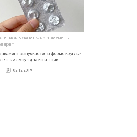
рлитион чем можно заменить
епарат
икамент выпускается в форме круглых
леток и ампул для инъекций.
02.12.2019