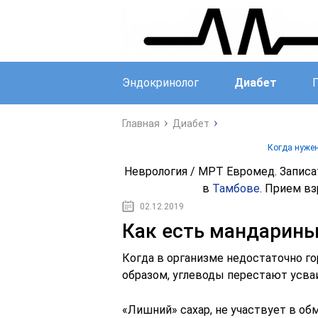
Эндокринолог
Диабет
Главная
Диабет
Когда нужен
Неврология / МРТ Евромед. Запис
в
Тамбове
. Прием вз
02.12.2019
Как есть мандарины
Когда в организме недостаточно го
образом, углеводы перестают усва
«Лишний» сахар, не участвует в об