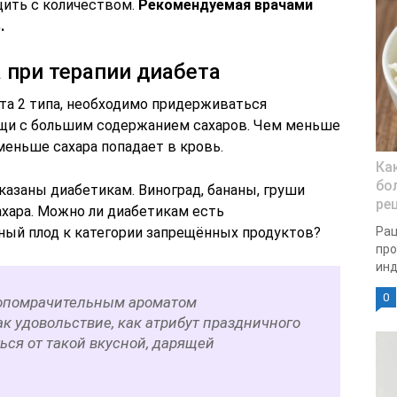
щить с количеством.
Рекомендуемая врачами
.
 при терапии диабета
а 2 типа, необходимо придерживаться
ищи с большим содержанием сахаров. Чем меньше
меньше сахара попадает в кровь.
Ка
бо
азаны диабетикам. Виноград, бананы, груши
ре
хара. Можно ли диабетикам есть
сный плод к категории запрещённых продуктов?
Рац
про
инд
0
опомрачительным ароматом
к удовольствие, как атрибут праздничного
ться от такой вкусной, дарящей